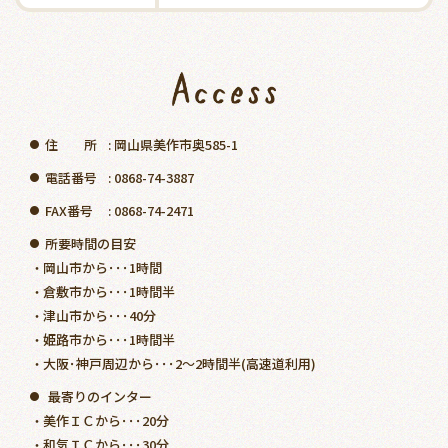
住 所
: 岡山県美作市奥585-1
●
電話番号
: 0868-74-3887
●
FAX番号
: 0868-74-2471
●
所要時間の目安
●
岡山市から･･･1時間
・
倉敷市から･･･1時間半
・
津山市から･･･40分
・
姫路市から･･･1時間半
・
大阪･神戸周辺から･･･2～2時間半(高速道利用)
・
最寄りのインター
●
美作ＩＣから･･･20分
・
和気ＩＣから･･･30分
・