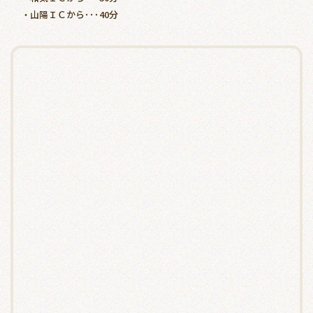
山陽ＩＣから･･･40分
・