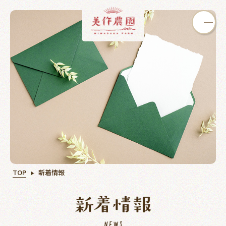
いちご狩り
ぶどう狩り
カフェ
TOP
新着情報
オンライン
買う
学ぶ
ショップ