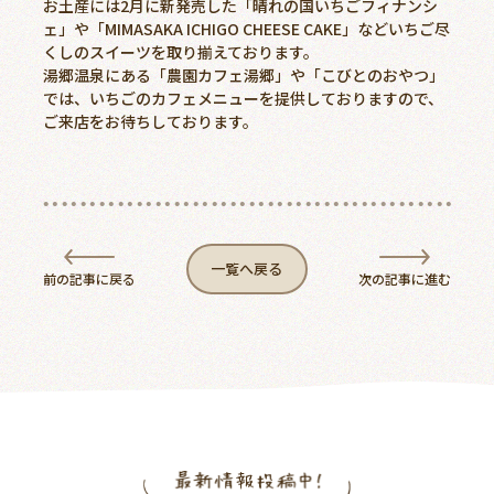
お土産には2月に新発売した「晴れの国いちごフィナンシ
ェ」や「MIMASAKA ICHIGO CHEESE CAKE」などいちご尽
お問い合わせ
くしのスイーツを取り揃えております。
湯郷温泉にある「農園カフェ湯郷」や「こびとのおやつ」
では、いちごのカフェメニューを提供しておりますので、
ご来店をお待ちしております。
一覧へ戻る
前の記事に戻る
次の記事に進む