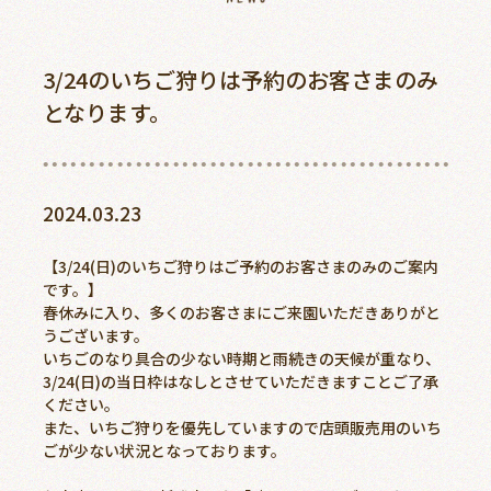
ご予約
アクセス
3/24のいちご狩りは予約のお客さまのみ
となります。
0868-74-3887
2024.03.23
美作農園について
【3/24(日)のいちご狩りはご予約のお客さまのみのご案内
です。】
新着情報
春休みに入り、多くのお客さまにご来園いただきありがと
うございます。
周辺観光スポット
いちごのなり具合の少ない時期と雨続きの天候が重なり、
3/24(日)の当日枠はなしとさせていただきますことご了承
よくあるご質問
ください。
また、いちご狩りを優先していますので店頭販売用のいち
お客様の声
ごが少ない状況となっております。
アクセス