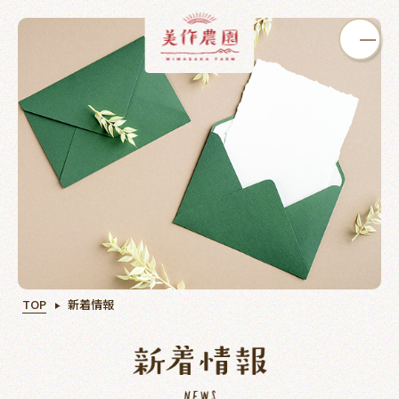
いちご狩り
ぶどう狩り
カフェ
TOP
新着情報
オンライン
買う
学ぶ
ショップ