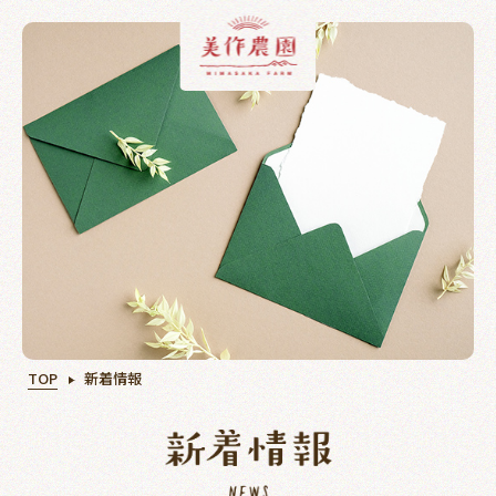
いちご狩り
ぶどう狩り
カフェ
TOP
新着情報
オ
学ぶ