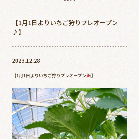
ご予約
アクセス
【1月1日よりいちご狩りプレオープン
♪】
0868-74-3887
2023.12.28
美作農園について
【1月1日よりいちご狩りプレオープン
】
新着情報
周辺観光スポット
よくあるご質問
お客様の声
アクセス