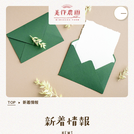
いちご狩り
ぶどう狩り
カフェ
TOP
新着情報
オンライン
買う
学ぶ
ショップ