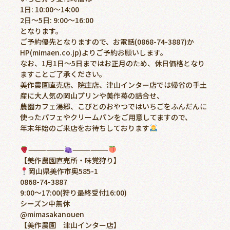
1日: 10:00〜14:00
2日〜5日: 9:00〜16:00
となります。
ご予約優先となりますので、お電話(0868-74-3887)か
HP(mimaen.co.jp)よりご予約お願いします。
なお、1月1日〜5日まではお正月のため、休日価格となり
ますことご了承ください。
美作農園直売店、院庄店、津山インター店では帰省の手土
産に大人気の岡山プリンや美作苺の詰合せ、
農園カフェ湯郷、こびとのおやつではいちごをふんだんに
使ったパフェやクリームパンをご用意してますので、
年末年始のご来店をお待ちしております
——————
——————
【美作農園直売所・味覚狩り】
岡山県美作市奥585-1
0868-74-3887
9:00〜17:00(狩り最終受付16:00)
シーズン中無休
@mimasakanouen
【美作農園 津山インター店】