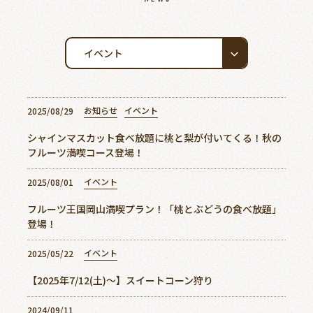
ご予約
アクセス
0868-74-3887
お知らせ
イベント
2025/08/29
シャインマスカット食べ放題に桃と梨が付いてくる！秋の
フルーツ満喫コース登場！
美作農園について
イベント
2025/08/01
新着情報
フルーツ王国岡山満喫プラン！「桃とぶどうの食べ放題」
周辺観光スポット
登場！
よくあるご質問
イベント
2025/05/22
お客様の声
【2025年7/12(土)～】スイートコーン狩り
アクセス
2024/09/11