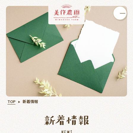
いちご狩り
ぶどう狩り
カフェ
TOP
新着情報
オンライン
買う
学ぶ
ショップ