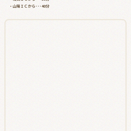
山陽ＩＣから･･･40分
・