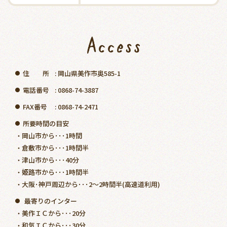
住 所
: 岡山県美作市奥585-1
●
電話番号
: 0868-74-3887
●
FAX番号
: 0868-74-2471
●
所要時間の目安
●
岡山市から･･･1時間
・
倉敷市から･･･1時間半
・
津山市から･･･40分
・
姫路市から･･･1時間半
・
大阪･神戸周辺から･･･2～2時間半(高速道利用)
・
最寄りのインター
●
美作ＩＣから･･･20分
・
和気ＩＣから･･･30分
・